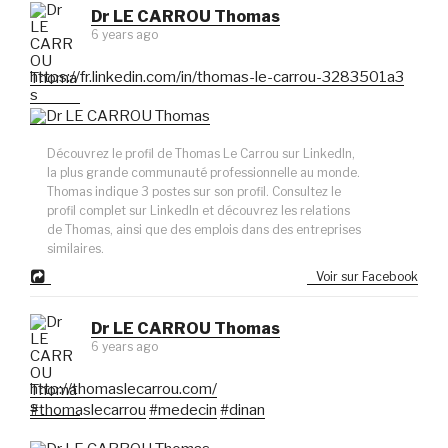
Dr LE CARROU Thomas
6 years ago
https://fr.linkedin.com/in/thomas-le-carrou-3283501a3
Découvrez le profil de Thomas Le Carrou sur LinkedIn,
la plus grande communauté professionnelle au monde.
Thomas indique 3 postes sur son profil. Consultez le
profil complet sur LinkedIn et découvrez les relations
de Thomas, ainsi que des emplois dans des entreprises
similaires.
Voir sur Facebook
Dr LE CARROU Thomas
6 years ago
http://thomaslecarrou.com/
#thomaslecarrou
#medecin
#dinan