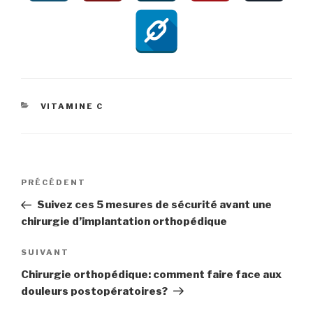
CATÉGORIES
VITAMINE C
Navigation
Article
PRÉCÉDENT
de
précédent
Suivez ces 5 mesures de sécurité avant une
l’article
chirurgie d’implantation orthopédique
Article
SUIVANT
suivant
Chirurgie orthopédique: comment faire face aux
douleurs postopératoires?