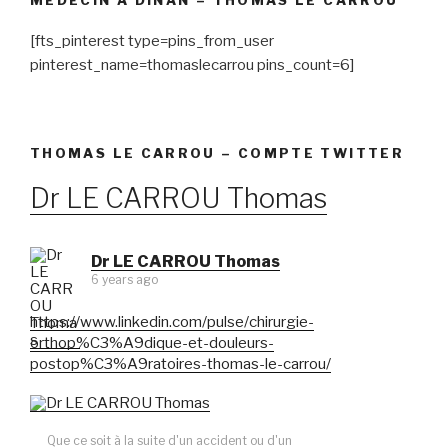
MÉDECIN À DINAN – THOMAS LE CARROU
[fts_pinterest type=pins_from_user
pinterest_name=thomaslecarrou pins_count=6]
THOMAS LE CARROU – COMPTE TWITTER
Dr LE CARROU Thomas
Dr LE CARROU Thomas
6 years ago
https://www.linkedin.com/pulse/chirurgie-
orthop%C3%A9dique-et-douleurs-
postop%C3%A9ratoires-thomas-le-carrou/
Que ce soit à la suite d'un accident ou d'un