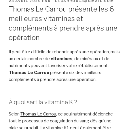
PUBLIÉ
23 AVRIL 2020
PAR
TLECARROU13@GMAIL.COM
LE
Thomas Le Carrou présente les 6
meilleures vitamines et
compléments à prendre après une
opération
Il peut être difficile de rebondir après une opération, mais
un certain nombre de
vitamines
, de minéraux et de
nutriments peuvent favoriser votre rétablissement.
Thomas Le Carrou
présente six des meilleurs
compléments à prendre après une opération.
À quoi sert la vitamine K ?
Selon
Thomas Le Carrou
, ce seul nutriment déclenche
tout le processus de coagulation du sang dès qu’une
plaie se produit. La vitamine K1 peut également être