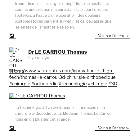
traumatisme, la chirurgie orthopédique se positionne
comme une solution majeure dans la plupart des cas.
Toutefois, à l'issue d'une opération, des douleurs
postopératoires peuvent survenir, et ce, peu après que
les effets de l’anesthésie se soien...
Voir sur Facebook
Dr LE CARROU Thomas
6 years ago
https://www.saba-pates.com/innovation-et-high-
tech/thomas-le-carrou-3d-chirurgie-orthopedique
#chirurgie
#orthopedie
#technologie
#chirugie
#3D
La technologie 3D a révolutionné la médecine et la
chirurgie orthopédique. Le Médecin Thomas Le Carrou
nous en dit plus sur cet avancé.
Voir sur Facebook