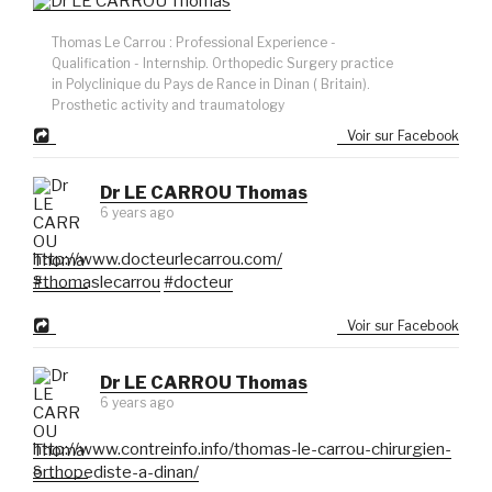
Thomas Le Carrou : Professional Experience -
Qualification - Internship. Orthopedic Surgery practice
in Polyclinique du Pays de Rance in Dinan ( Britain).
Prosthetic activity and traumatology
Voir sur Facebook
Dr LE CARROU Thomas
6 years ago
http://www.docteurlecarrou.com/
#thomaslecarrou
#docteur
Voir sur Facebook
Dr LE CARROU Thomas
6 years ago
http://www.contreinfo.info/thomas-le-carrou-chirurgien-
orthopediste-a-dinan/