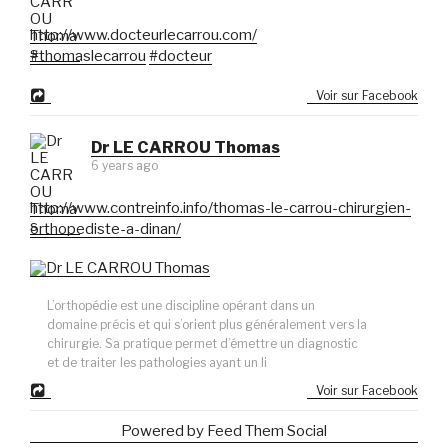
http://www.docteurlecarrou.com/
#thomaslecarrou
#docteur
Voir sur Facebook
Dr LE CARROU Thomas
6 years ago
http://www.contreinfo.info/thomas-le-carrou-chirurgien-
orthopediste-a-dinan/
L’orthopédie est une discipline opérant dans un
domaine précis et qui s’orient plus généralement vers la
chirurgie. Sa pratique permet d’émettre un diagnostic
et de traiter les pathologies ayant un li
Voir sur Facebook
Powered by Feed Them Social