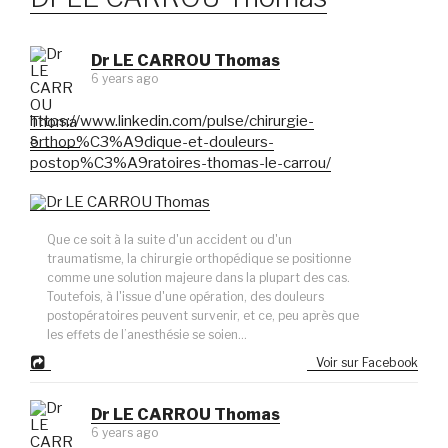
Dr LE CARROU Thomas
6 years ago
https://www.linkedin.com/pulse/chirurgie-
orthop%C3%A9dique-et-douleurs-
postop%C3%A9ratoires-thomas-le-carrou/
Que ce soit à la suite d'un accident ou d'un
traumatisme, la chirurgie orthopédique se positionne
comme une solution majeure dans la plupart des cas.
Toutefois, à l'issue d'une opération, des douleurs
postopératoires peuvent survenir, et ce, peu après que
les effets de l’anesthésie se soien...
Voir sur Facebook
Dr LE CARROU Thomas
6 years ago