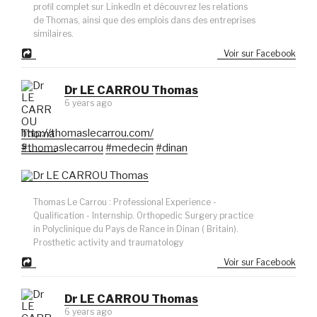
profil complet sur LinkedIn et découvrez les relations
de Thomas, ainsi que des emplois dans des entreprises
similaires.
Voir sur Facebook
Dr LE CARROU Thomas
6 years ago
http://thomaslecarrou.com/
#thomaslecarrou
#medecin
#dinan
Thomas Le Carrou : Professional Experience -
Qualification - Internship. Orthopedic Surgery practice
in Polyclinique du Pays de Rance in Dinan ( Britain).
Prosthetic activity and traumatology
Voir sur Facebook
Dr LE CARROU Thomas
6 years ago