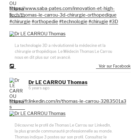
https://www.saba-pates.com/innovation-et-high-
tech/thomas-le-carrou-3d-chirurgie-orthopedique
#chirurgie
#orthopedie
#technologie
#chirugie
#3D
La technologie 3D a révolutionné la médecine et la
chirurgie orthopédique. Le Médecin Thomas Le Carrou
nous en dit plus sur cet avancé.
Voir sur Facebook
Dr LE CARROU Thomas
6 years ago
https://fr.linkedin.com/in/thomas-le-carrou-3283501a3
Découvrez le profil de Thomas Le Carrou sur LinkedIn,
la plus grande communauté professionnelle au monde.
Thomas indique 3 postes sur son profil. Consultez le